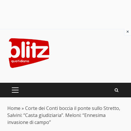
×
Skip
to
content
PRIMARY
MENU
Home
»
Corte dei Conti boccia il ponte sullo Stretto,
Salvini: “Casta giudiziaria”. Meloni: “Ennesima
invasione di campo”