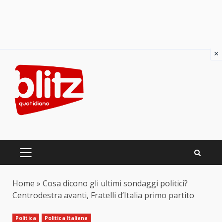
×
Skip
to
content
PRIMARY
MENU
Home
»
Cosa dicono gli ultimi sondaggi politici?
Centrodestra avanti, Fratelli d’Italia primo partito
Politica
Politica Italiana