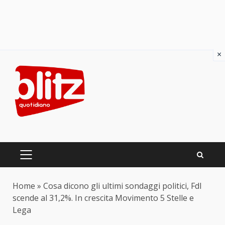
×
Skip
to
content
PRIMARY
MENU
Home
»
Cosa dicono gli ultimi sondaggi politici, FdI
scende al 31,2%. In crescita Movimento 5 Stelle e
Lega