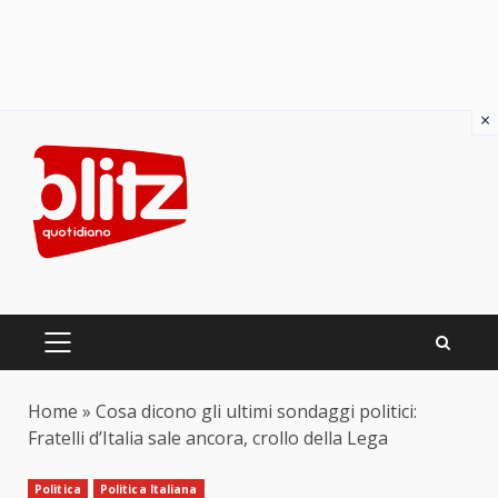
×
Skip
to
content
PRIMARY
MENU
Home
»
Cosa dicono gli ultimi sondaggi politici:
Fratelli d’Italia sale ancora, crollo della Lega
Politica
Politica Italiana