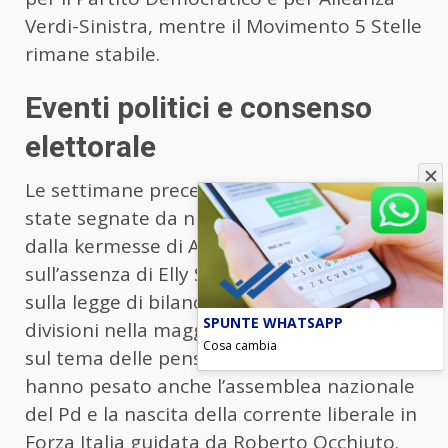
Verdi-Sinistra, mentre il Movimento 5 Stelle
rimane stabile.
Eventi politici e consenso
elettorale
Le settimane precedenti al sondaggio sono
state segnate da numerosi avvenimenti,
dalla kermesse di Atreju alle polemiche
sull’assenza di Elly Schlein, fino al dibattito
sulla legge di bilancio, che ha evidenziato
SPUNTE WHATSAPP
divisioni nella maggioranza, in particolare
Cosa cambia
sul tema delle pensioni. Sul fronte interno
hanno pesato anche l’assemblea nazionale
del Pd e la nascita della corrente liberale in
Forza Italia guidata da Roberto Occhiuto.