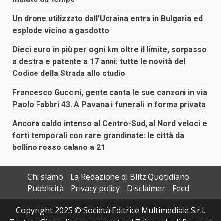
Un drone utilizzato dall’Ucraina entra in Bulgaria ed
esplode vicino a gasdotto
Dieci euro in più per ogni km oltre il limite, sorpasso
a destra e patente a 17 anni: tutte le novità del
Codice della Strada allo studio
Francesco Guccini, gente canta le sue canzoni in via
Paolo Fabbri 43. A Pavana i funerali in forma privata
Ancora caldo intenso al Centro-Sud, al Nord veloci e
forti temporali con rare grandinate: le città da
bollino rosso calano a 21
Chi siamo
La Redazione di Blitz Quotidiano
Pubblicità
Privacy policy
Disclaimer
Feed
Copyright 2025 © Società Editrice Multimediale S.r.l.