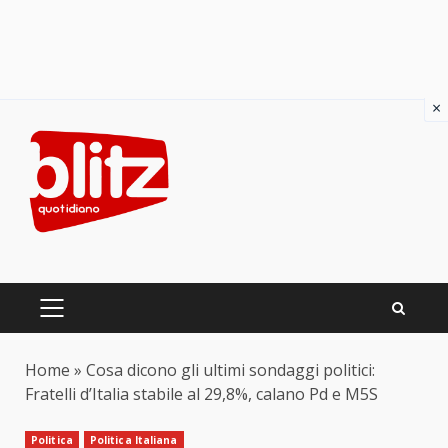
×
Skip
to
content
PRIMARY
MENU
Home
»
Cosa dicono gli ultimi sondaggi politici:
Fratelli d’Italia stabile al 29,8%, calano Pd e M5S
Politica
Politica Italiana