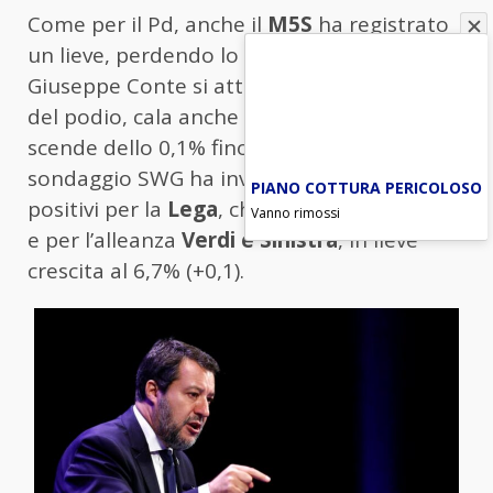
Come per il Pd, anche il
M5S
ha registrato
un lieve, perdendo lo 0,3%. Ora il partito di
Giuseppe Conte si attesta all’11,5%. Ai piedi
del podio, cala anche
Forza Italia
, che
scende dello 0,1% fino all’8,4%. L’ultimo
sondaggio SWG ha invece registrato segnali
PIANO COTTURA PERICOLOSO
positivi per la
Lega
, che sale al 6,6% (+0,2),
Vanno rimossi
e per l’alleanza
Verdi e Sinistra
, in lieve
crescita al 6,7% (+0,1).