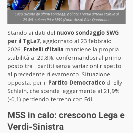
Cosa dicono gli ultimi sondaggi politici: Fratelli d’Italia stabile al
29,8%, calano Pd e M5S (Fonte Ansa) Blitz Quotidiano
Stando ai dati del
nuovo sondaggio SWG
per il TgLa7
, aggiornato al 23 febbraio
2026,
Fratelli d’Italia
mantiene la propria
stabilità al 29,8%, confermandosi al primo
posto tra i partiti senza variazioni rispetto
al precedente rilevamento. Situazione
opposta, per il
Partito Democratico
di Elly
Schlein, che scende leggermente al 21,9%
(-0,1) perdendo terreno con FdI.
M5S in calo: crescono Lega e
Verdi-Sinistra