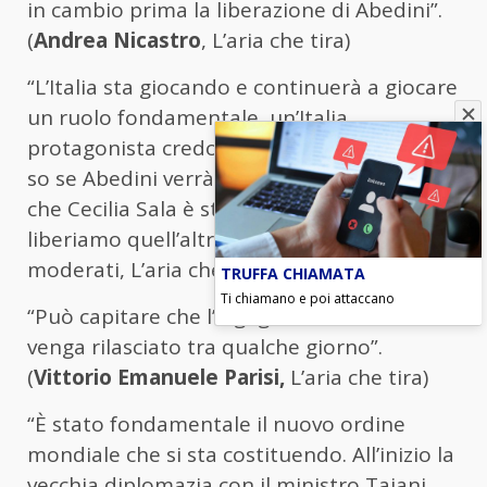
in cambio prima la liberazione di Abedini”.
(
Andrea Nicastro
, L’aria che tira)
“L’Italia sta giocando e continuerà a giocare
un ruolo fondamentale, un’Italia
protagonista credo che sia utile a tutti. Non
so se Abedini verrà rilasciato. Adesso dire
che Cecilia Sala è stata liberata perché
liberiamo quell’altro…”. (
Maurizio Lupi
, Noi
moderati, L’aria che tira)
TRUFFA CHIAMATA
Ti chiamano e poi attaccano
“Può capitare che l’ingegnere iraniano
venga rilasciato tra qualche giorno”.
(
Vittorio Emanuele Parisi,
L’aria che tira)
“È stato fondamentale il nuovo ordine
mondiale che si sta costituendo. All’inizio la
vecchia diplomazia con il ministro Tajani