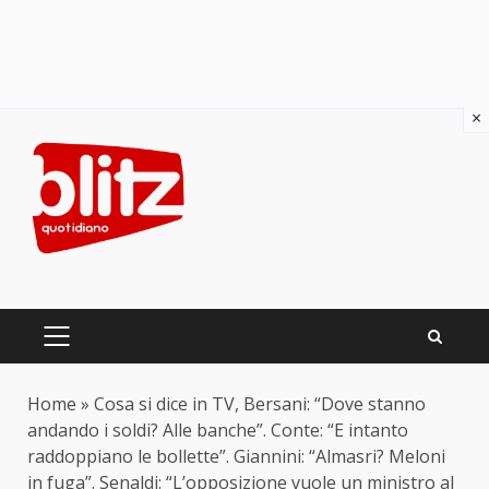
×
Skip
to
content
PRIMARY
MENU
Home
»
Cosa si dice in TV, Bersani: “Dove stanno
andando i soldi? Alle banche”. Conte: “E intanto
raddoppiano le bollette”. Giannini: “Almasri? Meloni
in fuga”. Senaldi: “L’opposizione vuole un ministro al