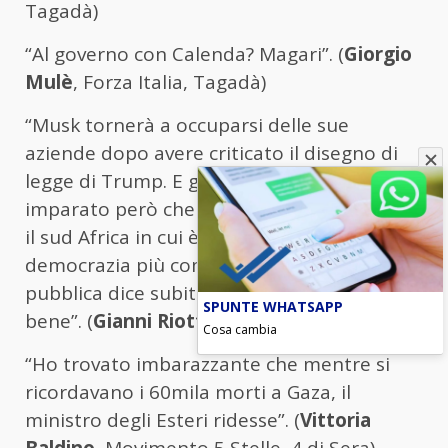
Tagadà)
“Al governo con Calenda? Magari”. (
Giorgio
Mulè
, Forza Italia, Tagadà)
“Musk tornerà a occuparsi delle sue
aziende dopo avere criticato il disegno di
legge di Trump. E gli andrà bene. Ha
imparato però che gli Stati Uniti non sono
il sud Africa in cui è cresciuto, ma una
democrazia più complessa dove l’opinione
pubblica dice subito se una cosa non gli sta
SPUNTE WHATSAPP
bene”. (
Gianni Riotta
, Tagadà)
Cosa cambia
“Ho trovato imbarazzante che mentre si
ricordavano i 60mila morti a Gaza, il
ministro degli Esteri ridesse”. (
Vittoria