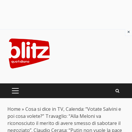
×
Skip
to
content
PRIMARY
MENU
Home
»
Cosa si dice in TV, Calenda: “Votate Salvini e
poi cosa volete?” Travaglio: “Alla Meloni va
riconosciuto il merito di avere smesso di sabotare il
negoziato”. Claudio Cerasa: “Putin non vuole la pace