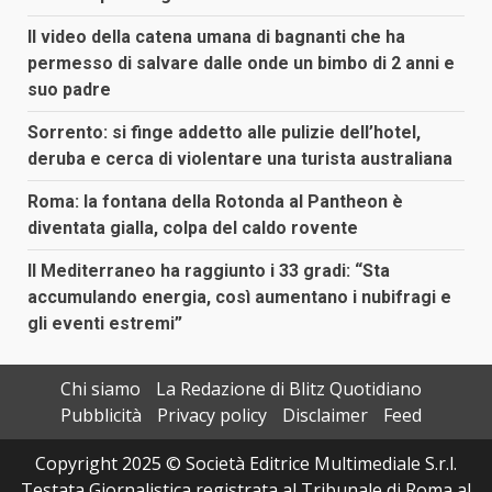
Il video della catena umana di bagnanti che ha
permesso di salvare dalle onde un bimbo di 2 anni e
suo padre
Sorrento: si finge addetto alle pulizie dell’hotel,
deruba e cerca di violentare una turista australiana
Roma: la fontana della Rotonda al Pantheon è
diventata gialla, colpa del caldo rovente
Il Mediterraneo ha raggiunto i 33 gradi: “Sta
accumulando energia, così aumentano i nubifragi e
gli eventi estremi”
Chi siamo
La Redazione di Blitz Quotidiano
Pubblicità
Privacy policy
Disclaimer
Feed
Copyright 2025 © Società Editrice Multimediale S.r.l.
Testata Giornalistica registrata al Tribunale di Roma al