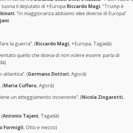
” tuona il deputato di +Europa
Riccardo Magi
. “Trump è
binati
. “In maggioranza abbiamo idee diverse di Europa”
jani
.
are la guerra”. (
Riccardo Magi
, +Europa, Tagadà)
entato quello che diceva di non volere essere: parla di
dà)
-atlantica”. (
Germano Dottori
, Agorà)
 (
Maria Cuffaro
, Agorà)
tiene un atteggiamento incoerente”. (
Nicola Zingaretti
,
 (
Antonio Tajani
, Tagadà)
o Formigli
, Otto e mezzo)