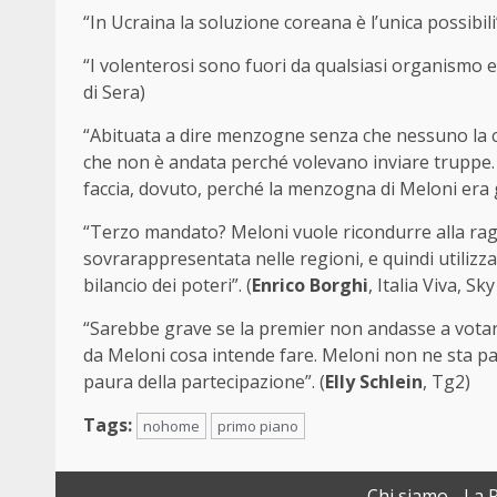
“In Ucraina la soluzione coreana è l’unica possibili”
“I volenterosi sono fuori da qualsiasi organismo e 
di Sera)
“Abituata a dire menzogne senza che nessuno la c
che non è andata perché volevano inviare truppe.
faccia, dovuto, perché la menzogna di Meloni era g
“Terzo mandato? Meloni vuole ricondurre alla ragi
sovrarappresentata nelle regioni, e quindi utiliz
bilancio dei poteri”. (
Enrico Borghi
, Italia Viva, Sky
“Sarebbe grave se la premier non andasse a votar
da Meloni cosa intende fare. Meloni non ne sta pa
paura della partecipazione”. (
Elly Schlein
, Tg2)
Tags:
nohome
primo piano
Chi siamo
La 