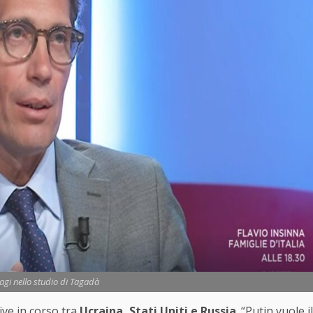
gi nello studio di Tagadà
tive in corso tra
Ucraina, Stati Uniti e Russia
. “Putin vuole il