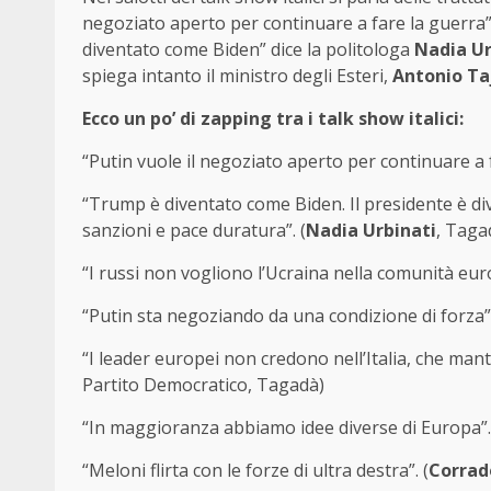
negoziato aperto per continuare a fare la guerra
diventato come Biden” dice la politologa
Nadia Ur
spiega intanto il ministro degli Esteri,
Antonio Ta
Ecco un po’ di zapping tra i talk show italici:
“Putin vuole il negoziato aperto per continuare a f
“Trump è diventato come Biden. Il presidente è div
sanzioni e pace duratura”. (
Nadia Urbinati
, Taga
“I russi non vogliono l’Ucraina nella comunità euro
“Putin sta negoziando da una condizione di forza”.
“I leader europei non credono nell’Italia, che man
Partito Democratico, Tagadà)
“In maggioranza abbiamo idee diverse di Europa”.
“Meloni flirta con le forze di ultra destra”. (
Corrad