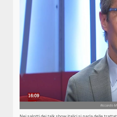
Riccardo Ma
Nei salotti dei talk show italici si parla delle tratta