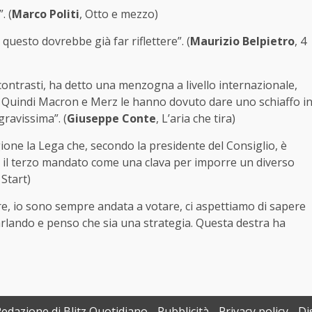
. (
Marco Politi
, Otto e mezzo)
questo dovrebbe già far riflettere”. (
Maurizio Belpietro
, 4
ontrasti, ha detto una menzogna a livello internazionale,
 Quindi Macron e Merz le hanno dovuto dare uno schiaffo i
ravissima”. (
Giuseppe Conte
, L’aria che tira)
one la Lega che, secondo la presidente del Consiglio, è
za il terzo mandato come una clava per imporre un diverso
 Start)
e, io sono sempre andata a votare, ci aspettiamo di sapere
rlando e penso che sia una strategia. Questa destra ha
Redazione di Blitz Quotidiano
Pubblicità
Privacy policy
Di