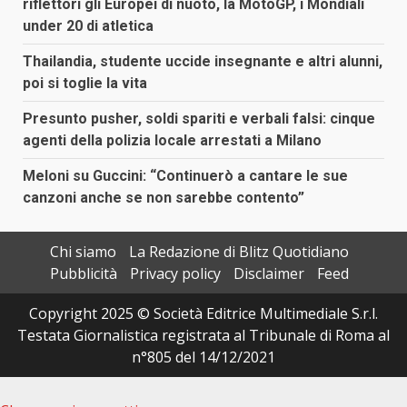
riflettori gli Europei di nuoto, la MotoGP, i Mondiali
under 20 di atletica
Thailandia, studente uccide insegnante e altri alunni,
poi si toglie la vita
Presunto pusher, soldi spariti e verbali falsi: cinque
agenti della polizia locale arrestati a Milano
Meloni su Guccini: “Continuerò a cantare le sue
canzoni anche se non sarebbe contento”
Chi siamo
La Redazione di Blitz Quotidiano
Pubblicità
Privacy policy
Disclaimer
Feed
Copyright 2025 © Società Editrice Multimediale S.r.l.
Testata Giornalistica registrata al Tribunale di Roma al
n°805 del 14/12/2021