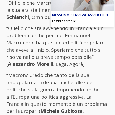
“Difficile che Marcron dia le dimissioni, ma
la sua era sta finendo”. (
Francesca
NESSUNO CI AVEVA AVVERTITO
Schianchi
, Omnibus)
Fastidio terribile
“Quello che sta avvenendo in Francia è un
problema anche per noi. Emmanuel
Macron non ha quella credibilità popolare
che aveva all’inizio. Speriamo che tutto si
risolva nel più breve tempo possibile”.
(
Alessandro Morelli
, Lega, Agorà)
“Macron? Credo che tanto della sua
impopolarità si debba anche alle sue
politiche sulla guerra imponendo anche
all’Europa una politica aggressiva. La
Francia in questo momento è un problema
per l’Europa”. (
Michele Gubitosa
,