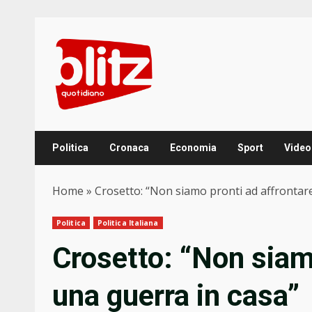
Skip
to
content
Politica
Cronaca
Economia
Sport
Video
Home
»
Crosetto: “Non siamo pronti ad affrontar
Politica
Politica Italiana
Crosetto: “Non siam
una guerra in casa”