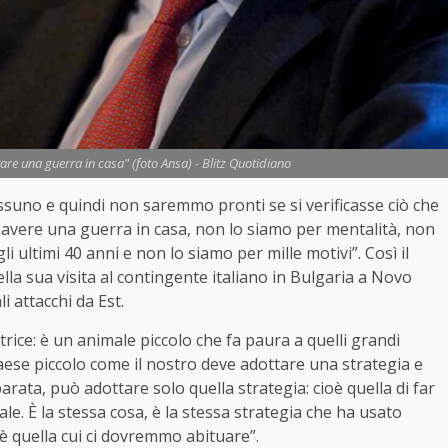
are una guerra in casa" (foto Ansa) - Blitz Quotidiano
essuno e quindi non saremmo pronti se si verificasse ciò che
d avere una guerra in casa, non lo siamo per mentalità, non
i ultimi 40 anni e non lo siamo per mille motivi”. Così il
lla sua visita al contingente italiano in Bulgaria a Novo
i attacchi da Est.
strice: è un animale piccolo che fa paura a quelli grandi
Paese piccolo come il nostro deve adottare una strategia e
rata, può adottare solo quella strategia: cioè quella di far
e. È la stessa cosa, è la stessa strategia che ha usato
 è quella cui ci dovremmo abituare”.