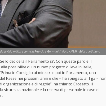
l servizio militare come in Francia e Germania" (foto ANSA) - Blitz quotidiano
Se lo deciderà il Parlamento sì”. Con queste parole, il
lla possibilità di un nuovo progetto di leva in Italia,
 “Prima in Consiglio ai ministri e poi in Parlamento, una
 del Paese nei prossimi anni e che – ha spiegato al Tg3 – no
i organizzazione e di regole”, ha chiarito Crosetto. Il
la sicurezza nazionale e la riserva di personale in caso di
i.