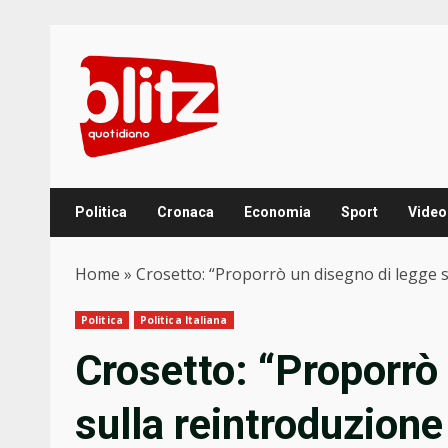
Skip
to
content
Politica
Cronaca
Economia
Sport
Video
Home
»
Crosetto: “Proporrò un disegno di legge s
Politica
Politica Italiana
Crosetto: “Proporrò
sulla reintroduzione 