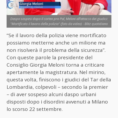
Daspo sospesi dopo il corteo pro Pal, Meloni all’attacco dei giudici:
"Mortificato il lavoro della polizia" (foto da video) - Blitz quotidiano
“Se il lavoro della polizia viene mortificato
possiamo metterne anche un milione ma
non risolverà il problema della sicurezza”.
Con queste parole la presidente del
Consiglio Giorgia Meloni torna a criticare
apertamente la magistratura. Nel mirino,
questa volta, finiscono i giudici del Tar della
Lombardia, colpevoli – secondo la premier
– di aver sospeso alcuni daspo urbani
disposti dopo i disordini avvenuti a Milano
lo scorso 22 settembre.