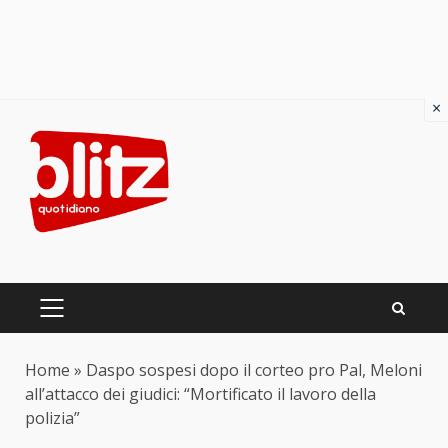
×
Skip
to
content
PRIMARY
MENU
Home
»
Daspo sospesi dopo il corteo pro Pal, Meloni
all’attacco dei giudici: “Mortificato il lavoro della
polizia”