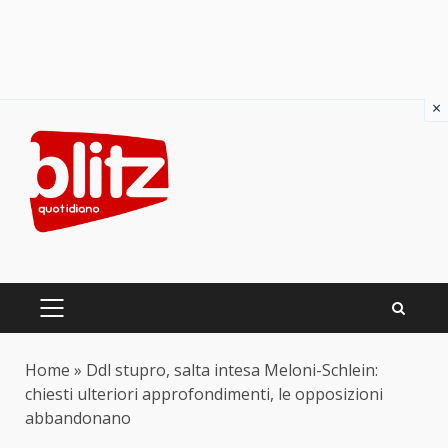
×
Skip
to
content
PRIMARY
MENU
Home
»
Ddl stupro, salta intesa Meloni-Schlein:
chiesti ulteriori approfondimenti, le opposizioni
abbandonano