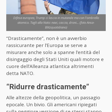
Difesa europea, Trump ci lascia in mutande ma con l'ombrello
atomico. Tagli alla Nato: navi, caccia, droni... (foto Ansa-
Blitzquotidiano)
“Drasticamente”, non è un avverbio
rassicurante per l’Europa se serve a
misurare anche solo a spanne l’entità del
disingaggio degli Stati Uniti quali motore e
cuore dell’Alleanza atlantica altrimenti
detta NATO.
“Ridurre drasticamente”
Alle altezze della geopolitica, un passagio
epocale. Un bivio. Gli americani ripiegati
sulla peggiore versione di se stessi stanno