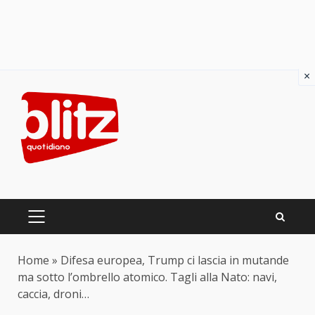
×
Skip
to
content
PRIMARY
MENU
Home
»
Difesa europea, Trump ci lascia in mutande
ma sotto l’ombrello atomico. Tagli alla Nato: navi,
caccia, droni…