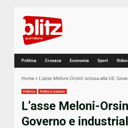
Skip
to
content
Politica
Cronaca
Economia
Sport
Video
Home
»
L’asse Meloni-Orsini: scossa alla UE. Gove
Politica
Politica Italiana
L’asse Meloni-Orsin
Governo e industria