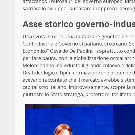
attaccando i burosauri del governo europeo. Rimar
sacrifica lo sviluppo “sull’altare di approcci ideologi
Asse storico governo-indus
Una svolta storica. Una mutazione genetica del ca
Confindustria e Governo si parlano, si cercano. Se
Economico” Osvaldo De Paolini, “soprattutto condi
per fare paura, non la globalizzazione ormai archi
Meloni hanno individuato il grande colpevole dell
Deal ideologico, l’iper-normazione che pretende di
avevano raccontato che il mercato avrebbe sistema
capitalismo italiano, improvvisamente, scopre la 
piuttosto lo Stato stratega, protettore, facilitator