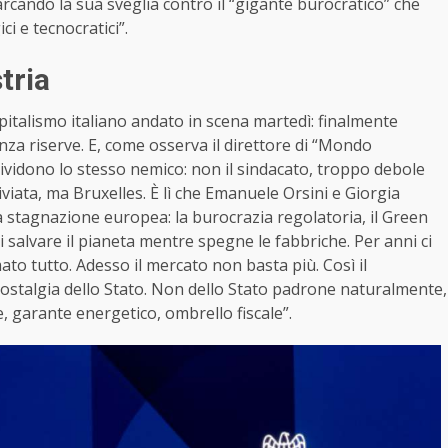
cando la sua sveglia contro il “gigante burocratico” che
ci e tecnocratici”.
tria
pitalismo italiano andato in scena martedì: finalmente
nza riserve. E, come osserva il direttore di “Mondo
vidono lo stesso nemico: non il sindacato, troppo debole
viata, ma Bruxelles. È lì che Emanuele Orsini e Giorgia
a stagnazione europea: la burocrazia regolatoria, il Green
 salvare il pianeta mentre spegne le fabbriche. Per anni ci
to tutto. Adesso il mercato non basta più. Così il
nostalgia dello Stato. Non dello Stato padrone naturalmente,
e, garante energetico, ombrello fiscale”.