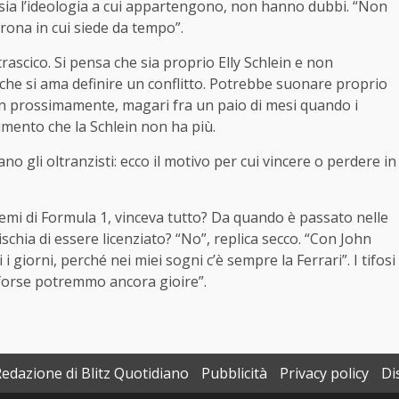
sia l’ideologia a cui appartengono, non hanno dubbi. “Non
ona in cui siede da tempo”.
rascico. Si pensa che sia proprio Elly Schlein e non
o che si ama definire un conflitto. Potrebbe suonare proprio
on prossimamente, magari fra un paio di mesi quando i
dimento che la Schlein non ha più.
ano gli oltranzisti: ecco il motivo per cui vincere o perdere in
remi di Formula 1, vinceva tutto? Da quando è passato nelle
 Rischia di essere licenziato? “No”, replica secco. “Con John
i giorni, perché nei miei sogni c’è sempre la Ferrari”. I tifosi
forse potremmo ancora gioire”.
Redazione di Blitz Quotidiano
Pubblicità
Privacy policy
Di