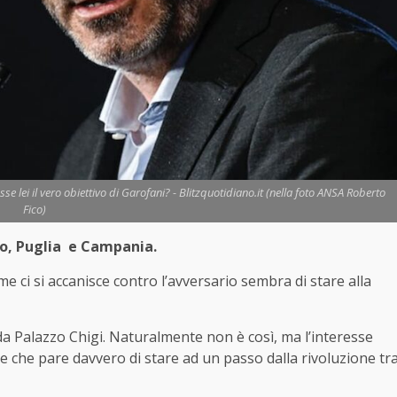
se lei il vero obiettivo di Garofani? - Blitzquotidiano.it (nella foto ANSA Roberto
Fico)
to, Puglia e Campania.
e ci si accanisce contro l’avversario sembra di stare alla
 da Palazzo Chigi. Naturalmente non è così, ma l’interesse
le che pare davvero di stare ad un passo dalla rivoluzione tr