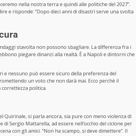
ceremo nella nostra terra e quindi alle politiche del 2027”.
idire e risponde: “Dopo dieci anni di disastri serve una svolta
icura
ondaggi stavolta non possono sbagliare. La differenza fra i
debbono piegare dinanzi alla realtà. È a Napoli e dintorni che
altri e nessuno può essere sicuro della preferenza del
 promettendo un voto che non darà mai. Ecco perchè il
a correttezza politica.
el Quirinale, si parla ancora, sia pure con meno violenza di
re di Sergio Mattarella, ad essere nell’occhio del ciclone per
cena con gli amici. “Non ha scampo, si deve dimettere”. Il