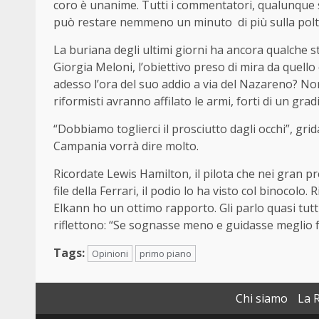
coro è unanime. Tutti i commentatori, qualunque 
può restare nemmeno un minuto di più sulla poltr
La buriana degli ultimi giorni ha ancora qualche st
Giorgia Meloni, l’obiettivo preso di mira da quell
adesso l’ora del suo addio a via del Nazareno? N
riformisti avranno affilato le armi, forti di un gra
“Dobbiamo toglierci il prosciutto dagli occhi”, grid
Campania vorrà dire molto.
Ricordate Lewis Hamilton, il pilota che nei gran p
file della Ferrari, il podio lo ha visto col binocolo.
Elkann ho un ottimo rapporto. Gli parlo quasi tutti 
riflettono: “Se sognasse meno e guidasse meglio 
Tags:
Opinioni
primo piano
Chi siamo
La 