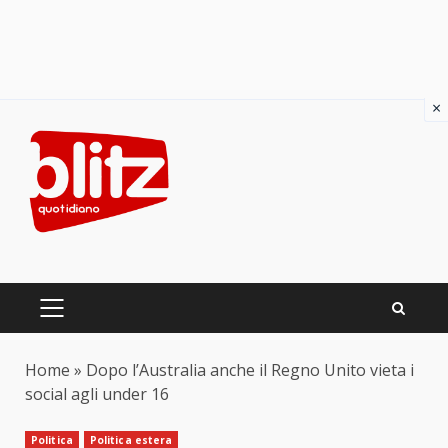
×
Skip
to
content
PRIMARY
MENU
Home
»
Dopo l’Australia anche il Regno Unito vieta i
social agli under 16
Politica
Politica estera