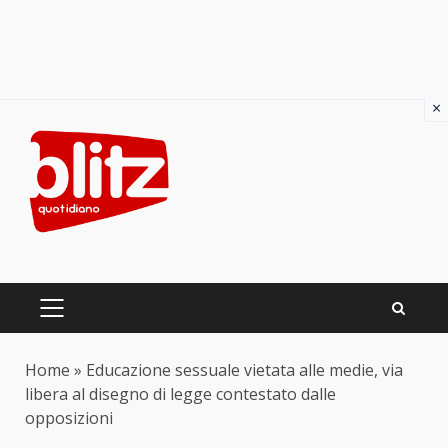
×
Skip
to
content
PRIMARY
MENU
Home
»
Educazione sessuale vietata alle medie, via
libera al disegno di legge contestato dalle
opposizioni