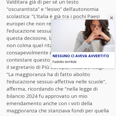
Valditara già di per sé un testo
“oscurantista” e “lesivo” dell’autonomia
scolastica: “L’Italia è già tra i pochi Paesi
europei che non rendono obbligatoria
l’educazione sessuale nelle scuole. Con
questa decisione, la maggioranza non solo
non colma quel ritardo, ma sceglie
consapevolmente di aggravarlo”. A
NESSUNO CI AVEVA AVVERTITO
contestare questo emendamento è anche
Fastidio terribile
il segretario di Più Europa, Riccardo Magi:
“La maggioranza ha di fatto abolito
l’educazione sessuo-affettiva nelle scuole”,
afferma, ricordando che “nella legge di
bilancio 2024 fu approvato un mio
emendamento anche con i voti della
maggioranza che stanziava fondi per quella