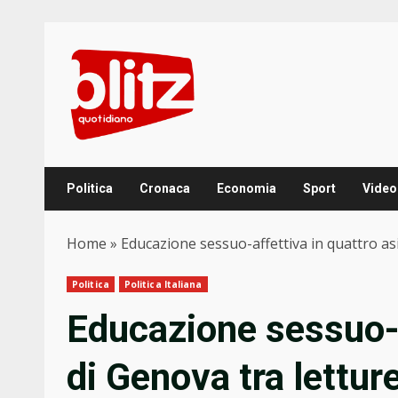
Skip
to
content
Politica
Cronaca
Economia
Sport
Video
Home
»
Educazione sessuo-affettiva in quattro asili 
Politica
Politica Italiana
Educazione sessuo-af
di Genova tra letture