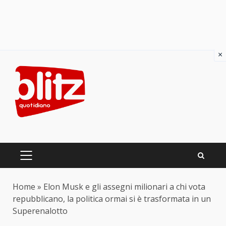
×
Skip
to
content
PRIMARY
MENU
Home
»
Elon Musk e gli assegni milionari a chi vota
repubblicano, la politica ormai si è trasformata in un
Superenalotto