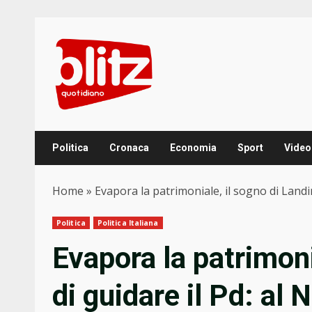
Skip
to
content
Politica
Cronaca
Economia
Sport
Video
Home
»
Evapora la patrimoniale, il sogno di Landin
Politica
Politica Italiana
Evapora la patrimoni
di guidare il Pd: al 