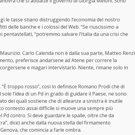
novra che si abbatte il governo di Giorgia Meloni. Sono
gi le tasse stiano distruggendo l’economia del nostro
tti delle banche e i colossi del Web. “Se riuscissimo a
i pentastellati, “potremmo salvare l’Italia da una crisi che
 Maurizio. Carlo Calenda non è dalla sua parte, Matteo Renzi
mento, preferisce andarsene ad Atene per correre la
orgersene e magari intervistarlo. Niente, rimane solo in
. “È troppo rosso”, così lo definisce Romano Prodi che di
ole l’idea di un Pd in grado di guidare il Paese, ne sono
to dei quali sostiene che di alleanze a sinistra è inutile
to contesto assai difficile si muove una sempre più
 Pd contro. Si deve guardare le spalle, oltre che da
tra”, dice) anche dalla nuova stella del firmamento
di Genova, che comincia a farle ombra.