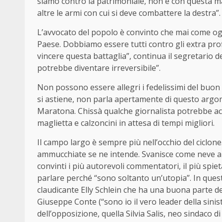
siamo contro la patrimoniale, non è con questa ma
altre le armi con cui si deve combattere la destra”.
L’avvocato del popolo è convinto che mai come og
Paese. Dobbiamo essere tutti contro gli extra profi
vincere questa battaglia”, continua il segretario de
potrebbe diventare irreversibile”.
Non possono essere allegri i fedelissimi del buon
si astiene, non parla apertamente di questo argo
Maratona. Chissà qualche giornalista potrebbe acc
maglietta e calzoncini in attesa di tempi migliori.
Il campo largo è sempre più nell’occhio del ciclone
ammucchiate se ne intende. Svanisce come neve al s
convinti i più autorevoli commentatori, il più spieta
parlare perché “sono soltanto un’utopia”. In ques
claudicante Elly Schlein che ha una buona parte del
Giuseppe Conte (“sono io il vero leader della sinis
dell’opposizione, quella Silvia Salis, neo sindaco 