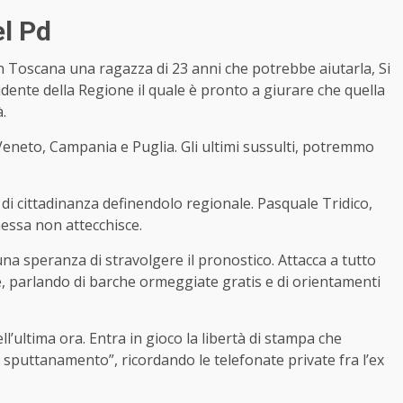
el Pd
in Toscana una ragazza di 23 anni che potrebbe aiutarla, Si
sidente della Regione il quale è pronto a giurare che quella
.
n Veneto, Campania e Puglia. Gli ultimi sussulti, potremmo
to di cittadinanza definendolo regionale. Pasquale Tridico,
messa non attecchisce.
una speranza di stravolgere il pronostico. Attacca a tutto
le, parlando di barche ormeggiate gratis e di orientamenti
ll’ultima ora. Entra in gioco la libertà di stampa che
di sputtanamento”, ricordando le telefonate private fra l’ex