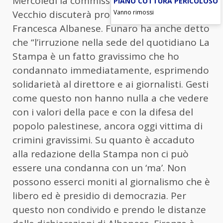
Mercoledì la commissione pace di Palazzo
PIANO COTTURA PERICOLOSO
Vanno rimossi
Vecchio discuterà proprio sulla figura di
Francesca Albanese. F
unaro
ha anche detto
che “l’irruzione nella sede del quotidiano La
Stampa è un fatto gravissimo che ho
condannato immediatamente, esprimendo
solidarietà al direttore e ai giornalisti. Gesti
come questo non hanno nulla a che vedere
con i valori della pace e con la difesa del
popolo palestinese, ancora oggi vittima di
crimini gravissimi. Su quanto è accaduto
alla redazione della Stampa non ci può
essere una condanna con un ‘ma’. Non
possono esserci moniti al giornalismo che è
libero ed è presidio di democrazia. Per
questo non condivido e prendo le distanze