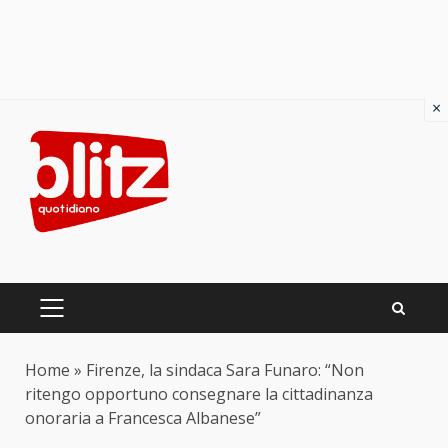
×
Skip
to
content
PRIMARY
MENU
Home
»
Firenze, la sindaca Sara Funaro: “Non
ritengo opportuno consegnare la cittadinanza
onoraria a Francesca Albanese”