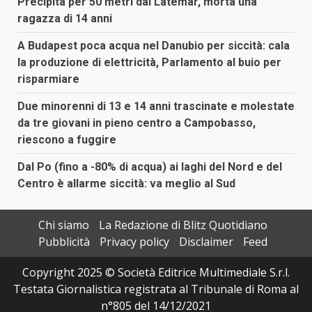
Precipita per 50 metri dal Latemar, morta una
ragazza di 14 anni
A Budapest poca acqua nel Danubio per siccità: cala
la produzione di elettricità, Parlamento al buio per
risparmiare
Due minorenni di 13 e 14 anni trascinate e molestate
da tre giovani in pieno centro a Campobasso,
riescono a fuggire
Dal Po (fino a -80% di acqua) ai laghi del Nord e del
Centro è allarme siccità: va meglio al Sud
Chi siamo
La Redazione di Blitz Quotidiano
Pubblicità
Privacy policy
Disclaimer
Feed
Copyright 2025 © Società Editrice Multimediale S.r.l.
Testata Giornalistica registrata al Tribunale di Roma al
n°805 del 14/12/2021