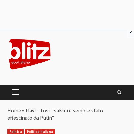
×
Skip
to
content
PRIMARY
MENU
Home
»
Flavio Tosi: “Salvini è sempre stato
affascinato da Putin”
Politica
Politica Italiana