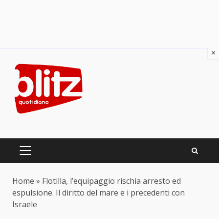
×
Skip
to
content
PRIMARY
MENU
Home
»
Flotilla, l’equipaggio rischia arresto ed
espulsione. Il diritto del mare e i precedenti con
Israele