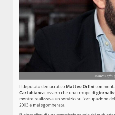
Matteo Orfini 
Il deputato democratico
Matteo Orfini
commenta s
Cartabianca
, ovvero che una troupe di
giornalis
mentre realizzava un servizio sull’occupazione del
2003 e mai sgomberata.