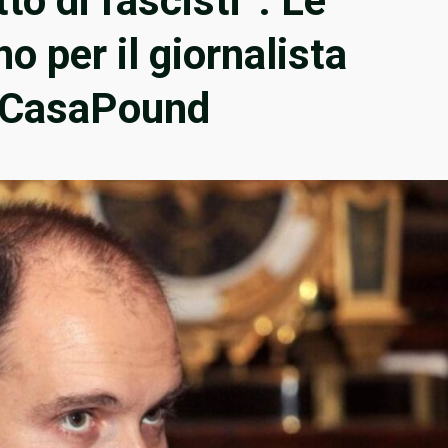
o di fascisti”. Le
o per il giornalista
i CasaPound