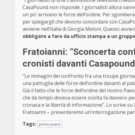
“I giornalisti di una trasmissione televisiva chie
CasaPound non risponde. I giornalisti allora vanno
un po’ arrivano le forze dell’ordine. Per sgomberare
per spiegargli che devono concordare con CasaPou
avviene nell’Italia di Giorgia Meloni. Questo avvie
obbligate a fare da ufficio stampa a un gruppe
Fratoianni: “Sconcerta conf
cronisti davanti Casapound
“Le immagini del confronto fra una troupe giornal
una pattuglia delle forze dell’ordine davanti al 
Già il fatto che le forze dell’ordine del nostro P
che da tempo doveva essere sciolta fa davvero pens
cronaca e la libertà di informazione”. Lo scrive su
Fratoianni – presenteremo un’interrogazione parla
Tags:
primo piano