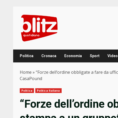
Skip
to
content
Politica
Cronaca
Economia
Sport
Video
Home
»
“Forze dell’ordine obbligate a fare da uffi
CasaPound
Politica
Politica Italiana
“Forze dell’ordine ob