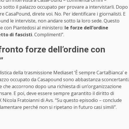
dono un’intervista a CasaPound – commenta Orfini –
 sotto il palazzo occupato per provare a intervistarli. Dopo
 CasaPound, direte voi. No. Per identificare i giornalisti. E
nd le interviste, non andare sotto la loro sede. Questo
ne con Piantedosi al ministero:
le forze dell’ordine
tto di fascisti
. Complimenti”.
ronto forze dell’ordine con
”
istica della trasmissione Mediaset ‘È sempre CartaBianca’ e
palazzo occupato da Casapound sono abbastanza sconcertanti
aese che accorrono dopo una richiesta di un’organizzazione
are. E poi, deve essere sempre garantito il diritto di
 X Nicola Fratoianni di Avs. “Su questo episodio – conclude
mentare perché non si ripetano in futuro casi simili”.