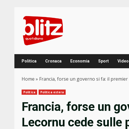
Skip
to
content
Politica
Cronaca
Economia
Sport
Video
Home
»
Francia, forse un governo si fa: il premier 
Politica
Politica estera
Francia, forse un gov
Lecornu cede sulle p