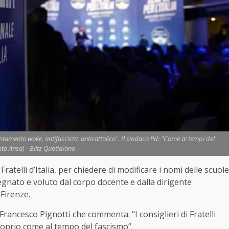
ientamento woke, antifascista, anticattolico". Il sindaco Pd: "Come ai tempi del
oto Ansa) - Blitz Quotidiano
atelli d’Italia, per chiedere di modificare i nomi delle scuole
egnato e voluto dal corpo docente e dalla dirigente
 Firenze.
Francesco Pignotti che commenta: “I consiglieri di Fratelli
Proprio come al tempo del fascismo”.