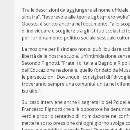
Tra le descrizioni da aggiungere al nome ufficiale,
sinistra”, “favorevole alle teorie Lgbtq+ e/o woke”,
Questo, è scritto ancora nel documento, “allo scopo 
di individuare e scegliere tra gli istituti scolastic
per l’orientamento politico sociale sessuale cultural
La mozione per il sindaco non si può liquidare so
libertà delle nostre scuole, un’intimidazione senza
Secondo Pignotti, “Fratelli d’Italia a Bagno a Ripol
dell’Educazione nazionale, quello fondato da Mussol
le persecuzioni. Dovunque i consiglieri di Fdi vog
troveranno sempre una comunità unita nel difendere
istruirsi”.
Sul caso interviene anche il segretario del Pd dell
Francesco Pignotti che si è opposto e ha denunci
vero e proprio tentativo di intimidazione nei confr
mettere sotto pressione chi ogni giorno svolge con