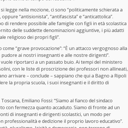
 si legge nella mozione, ci sono “politicamente schierata a
 oppure “antisionista”, “antifascista” e “anticattolica”.
di rendere possibile alle famiglie con figli in età scolastica
i fornito delle suddette denominazioni aggiuntive, i più adatti
e religioso dei propri figli”.
lo come “grave provocazione”: “È un attacco vergognoso alla
 pudore ai nostri insegnanti e alle nostre dirigenti”.
i vuole riportarci a un passato buio. Ai tempi del ministero
ini, con le liste di proscrizione dei professori non allineati,
liano arrivare – conclude – sappiano che qui a Bagno a Ripoli
 la propria scuola, i suoi insegnanti e il diritto di
a Toscana, Emiliano Fossi: “Siamo al fianco del sindaco
ato con fermezza quanto accaduto. Siamo di fronte ad un
onti di insegnanti e dirigenti scolastici, un modo per
 professionalità e dedizione il proprio lavoro educativo”.