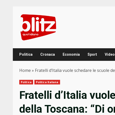
Skip
to
content
Politica
Cronaca
Economia
Sport
Video
Home
»
Fratelli d’Italia vuole schedare le scuole 
Politica
Politica Italiana
Fratelli d’Italia vuo
della Toscana: “Di 