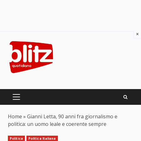
×
Skip
to
content
PRIMARY
MENU
Home
»
Gianni Letta, 90 anni fra giornalismo e
politica: un uomo leale e coerente sempre
Politica
Politica Italiana