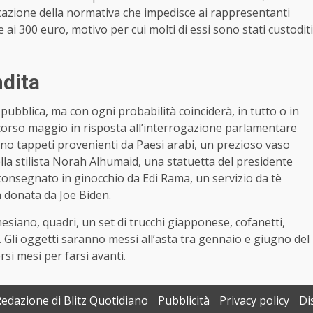
icazione della normativa che impedisce ai rappresentanti
e ai 300 euro, motivo per cui molti di essi sono stati custoditi
ndita
 pubblica, ma con ogni probabilità coinciderà, in tutto o in
scorso maggio in risposta all’interrogazione parlamentare
ano tappeti provenienti da Paesi arabi, un prezioso vaso
ella stilista Norah Alhumaid, una statuetta del presidente
 consegnato in ginocchio da Edi Rama, un servizio da tè
a donata da Joe Biden.
nesiano, quadri, un set di trucchi giapponese, cofanetti,
 Gli oggetti saranno messi all’asta tra gennaio e giugno del
si mesi per farsi avanti.
Redazione di Blitz Quotidiano
Pubblicità
Privacy policy
Di