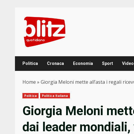
Skip
to
content
Politica
Cronaca
Economia
Sport
Video
Home
»
Giorgia Meloni mette all’asta i regali rice
Politica
Politica Italiana
Giorgia Meloni mette 
dai leader mondiali