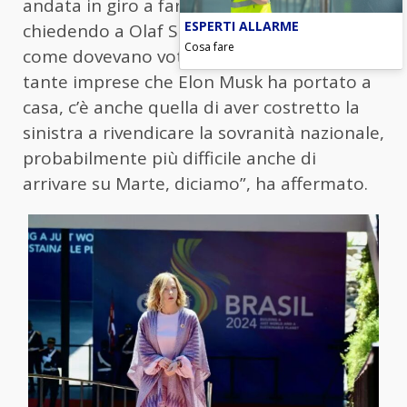
andata in giro a fare le campagne elettorali
ESPERTI ALLARME
chiedendo a Olaf Scholz di dire agli italiani
Cosa fare
come dovevano votare.
Direi che tra le
tante imprese che Elon Musk ha portato a
casa, c’è anche quella di aver costretto la
sinistra a rivendicare la sovranità nazionale,
probabilmente più difficile anche di
arrivare su Marte, diciamo”, ha affermato.