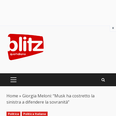
×
Skip
to
content
PRIMARY
MENU
Home
»
Giorgia Meloni: “Musk ha costretto la
sinistra a difendere la sovranità”
Politica
Politica Italiana