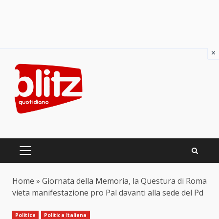
×
Skip
to
content
PRIMARY
MENU
Home
»
Giornata della Memoria, la Questura di Roma
vieta manifestazione pro Pal davanti alla sede del Pd
Politica
Politica Italiana