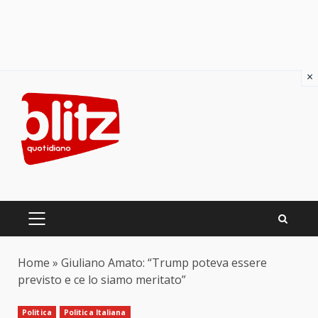
×
Skip
to
content
PRIMARY
MENU
Home
»
Giuliano Amato: “Trump poteva essere
previsto e ce lo siamo meritato”
Politica
Politica Italiana