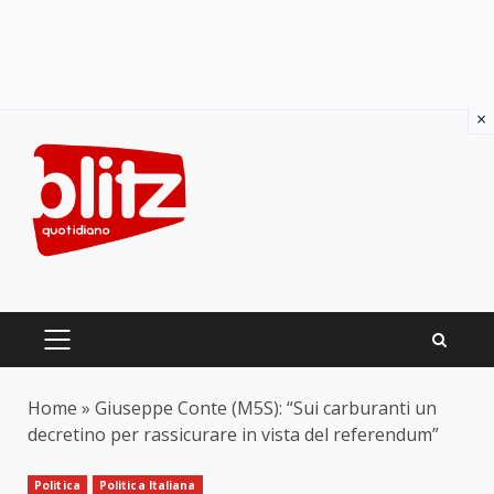
×
Skip
to
content
PRIMARY
MENU
Home
»
Giuseppe Conte (M5S): “Sui carburanti un
decretino per rassicurare in vista del referendum”
Politica
Politica Italiana