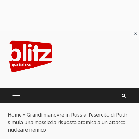
×
Skip
to
content
PRIMARY
MENU
Home
»
Grandi manovre in Russia, l’esercito di Putin
simula una massiccia risposta atomica a un attacco
nucleare nemico