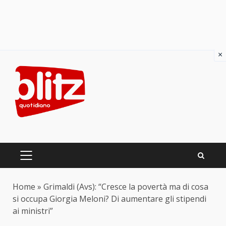
×
Skip
to
content
PRIMARY
MENU
Home
»
Grimaldi (Avs): “Cresce la povertà ma di cosa
si occupa Giorgia Meloni? Di aumentare gli stipendi
ai ministri”