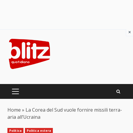
×
Skip
to
content
PRIMARY
MENU
Home
»
La Corea del Sud vuole fornire missili terra-
aria all’Ucraina
Politica
Politica estera