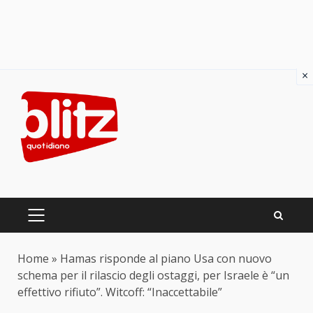
×
Skip
to
content
PRIMARY
MENU
Home
»
Hamas risponde al piano Usa con nuovo
schema per il rilascio degli ostaggi, per Israele è “un
effettivo rifiuto”. Witcoff: “Inaccettabile”