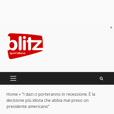
×
Skip
to
content
PRIMARY
MENU
Home
»
“I dazi ci porteranno in recessione. È la
decisione più idiota che abbia mai preso un
presidente americano”