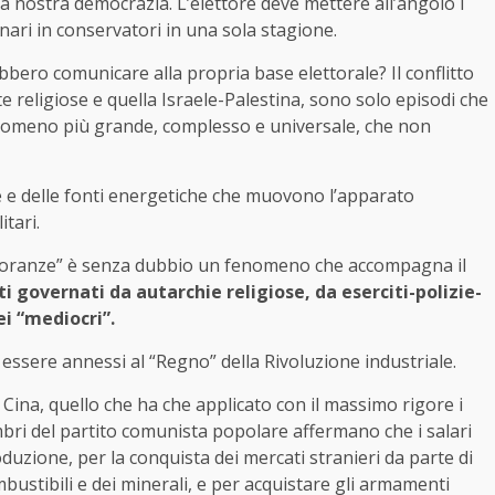
a nostra democrazia. L’elettore deve mettere all’angolo i
ionari in conservatori in una sola stagione.
rebbero comunicare alla propria base elettorale? Il conflitto
tte religiose e quella Israele-Palestina, sono solo episodi che
nomeno più grande, complesso e universale, che non
le e delle fonti energetiche che muovono l’apparato
itari.
minoranze” è senza dubbio un fenomeno che accompagna il
ti governati da autarchie religiose, da eserciti-polizie-
i “mediocri”.
 essere annessi al “Regno” della Rivoluzione industriale.
 Cina, quello che ha che applicato con il massimo rigore i
mbri del partito comunista popolare affermano che i salari
oduzione, per la conquista dei mercati stranieri da parte di
bustibili e dei minerali, e per acquistare gli armamenti