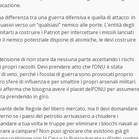
nicazione.
 differenza tra una guerra difensiva e quella di attacco: in
asivi verso un “qualsiasi” nemico alle porte. L’entità degli
arti a costruire i Patriot per intercettare i missili lanciati
 Se il nemico potenziale dispone di atomiche, le devi costruire
a decisione di non stare da nessuna parte accettando i rischi
i propri raccolti. Devi prendere atto che l’ONU è stata
o di veto, perché i focolai di guerra sono provocati proprio
o sfere di influenza e per smaltire i propri arsenali militari.
i afferma che bisogna avere il placet dell’ONU per assumer
i sta prendendo in giro.
ante delle Regole del libero mercato, ma ti devi domandare
erno se i paesi del petrolio arrivassero a chiudere i
andare a tua volta le truppe per eliminare i blocchi navali ai
irare a campare? Non puoi ignorare che esistono già gli
una coalizione con la Cina e la Russia basata sull’odio contro