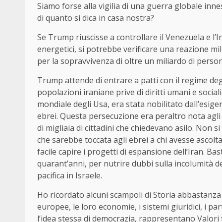
Siamo forse alla vigilia di una guerra globale inne
di quanto si dica in casa nostra?
Se Trump riuscisse a controllare il Venezuela e l’Ir
energetici, si potrebbe verificare una reazione mili
per la sopravvivenza di oltre un miliardo di perso
Trump attende di entrare a patti con il regime de
popolazioni iraniane prive di diritti umani e socia
mondiale degli Usa, era stata nobilitato dall’esige
ebrei. Questa persecuzione era peraltro nota agli a
di migliaia di cittadini che chiedevano asilo. Non 
che sarebbe toccata agli ebrei a chi avesse ascolta
facile capire i progetti di espansione dell’Iran. Bas
quarant’anni, per nutrire dubbi sulla incolumità de
pacifica in Israele.
Ho ricordato alcuni scampoli di Storia abbastanza r
europee, le loro economie, i sistemi giuridici, i part
l’idea stessa di democrazia, rappresentano Valori fo