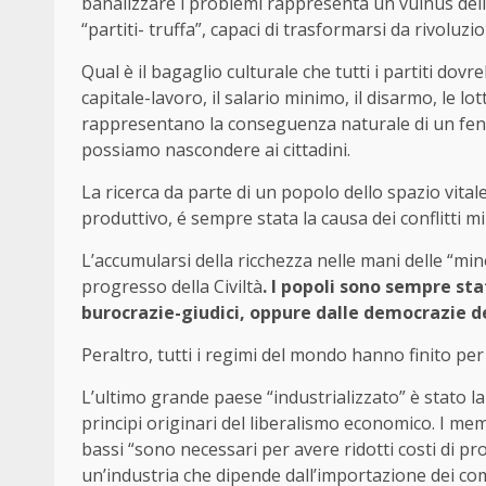
banalizzare i problemi rappresenta un vulnus dell
“partiti- truffa”, capaci di trasformarsi da rivoluz
Qual è il bagaglio culturale che tutti i partiti dov
capitale-lavoro, il salario minimo, il disarmo, le lo
rappresentano la conseguenza naturale di un fe
possiamo nascondere ai cittadini.
La ricerca da parte di un popolo dello spazio vita
produttivo, é sempre stata la causa dei conflitti mil
L’accumularsi della ricchezza nelle mani delle “
progresso della Civiltà
. I popoli sono sempre sta
burocrazie-giudici, oppure dalle democrazie de
Peraltro, tutti i regimi del mondo hanno finito per
L’ultimo grande paese “industrializzato” è stato la
principi originari del liberalismo economico. I me
bassi “sono necessari per avere ridotti costi di pr
un’industria che dipende dall’importazione dei com