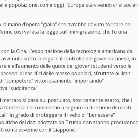
la popolazione, come oggi l’Europa sta vivendo crisi sociali
o la mano d’opera “gialla” che avrebbe dovuto tornare nel
 Venne così varata la legge sull’immigrazione, che fu una
i con la Cina. L’esportazione della tecnologia americana da
 avvenuta sotto la regia e il controllo del governo cinese, in
ra e all’aumento delle quote dei giovani studenti verso le
ecenni di sacrifici delle masse popolari, sfruttate ai limiti
 di “competere” vittoriosamente “importando”
tiva “sudditanza”.
di mercato si basa sul postulato, storicamente esatto, che i
la tendenza del commercio a seguire la direzione dei costi
li” in grado di proteggere il livello di “benessere”
le politiche dei dazi adottate da Trump non stanno producend
rciti come avvenne con il Giappone.