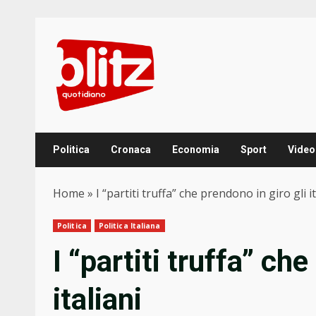
Skip
to
content
Politica
Cronaca
Economia
Sport
Video
Home
»
I “partiti truffa” che prendono in giro gli it
Politica
Politica Italiana
I “partiti truffa” che
italiani