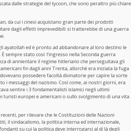
scata dalle strategie del tycoon, che sono peraltro più chiare
an, da cui i cinesi acquistano gran parte dei prodotti
tare dagli effetti imprevedibili: si tratterebbe di una guerra
ne.
gli ayatollah ed è pronto ad abbandonare al loro destino le
li. È sempre stato così: l’ingresso nella Seconda guerra
nza di annientare il regime hitleriano che perseguitava gli
mericani fin dagli anni Trenta, allorché era iniziata la fuga
si dovevano possedere facoltà divinatorie per capire la sorte
to i messaggi del nazismo. Così come, ai nostri giorni, era
tava sentire i 3 fondamentalisti islamici negli ultimi
i turisti europei e americani o sullo svolgimento di una vita
ecenti, per rilevare che le Costituzioni delle Nazioni
iti, il sindacalismo, la politica interna ed internazionale,
ndanti su cui la politica deve interrogarsi al di là degli