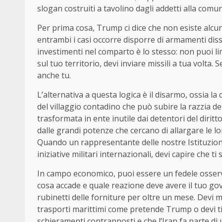
slogan costruiti a tavolino dagli addetti alla comu
Per prima cosa, Trump ci dice che non esiste alcuna
entrambi i casi occorre disporre di armamenti dissu
investimenti nel comparto è lo stesso: non puoi limit
sul tuo territorio, devi inviare missili a tua volta.
anche tu.
L’alternativa a questa logica è il disarmo, ossia l
del villaggio contadino che può subire la razzia de
trasformata in ente inutile dai detentori del diritt
dalle grandi potenze che cercano di allargare le lor
Quando un rappresentante delle nostre Istituzion
iniziative militari internazionali, devi capire che t
In campo economico, puoi essere un fedele osserv
cosa accade e quale reazione deve avere il tuo gov
rubinetti delle forniture per oltre un mese. Devi m
trasporti marittimi come pretende Trump o devi t
schieramenti contrapposti e che l’Iran fa parte di 