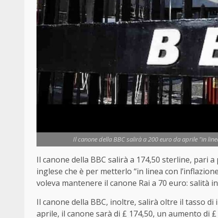
Il canone della BBC salirà a 200 euro da aprile "in linea
Il canone della BBC salirà a 174,50 sterline, pari a
inglese che è per metterlo “in linea con l’inflazione
voleva mantenere il canone Rai a 70 euro: salità i
Il canone della BBC, inoltre, salirà oltre il tasso 
aprile, il canone sarà di £ 174,50, un aumento di £