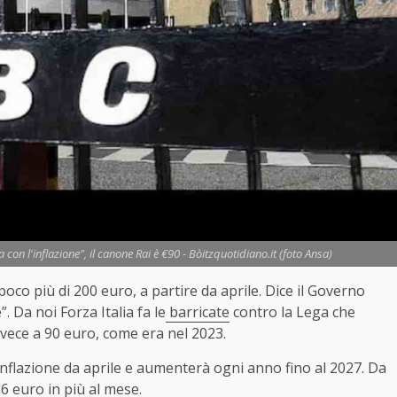
 con l'inflazione", il canone Rai è €90 - Bòitzquotidiano.it (foto Ansa)
 poco più di 200 euro, a partire da aprile. Dice il Governo
”. Da noi Forza Italia fa le
barricate
contro la Lega che
nvece a 90 euro, come era nel 2023.
di inflazione da aprile e aumenterà ogni anno fino al 2027. Da
 6 euro in più al mese.