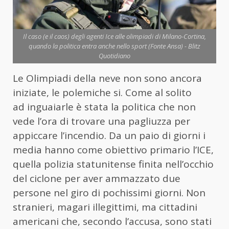
Il caso (e il caos) degli agenti Ice alle olimpiadi di Milano-Cortina,
quando la politica entra anche nello sport (Fonte Ansa) - Blitz
Quotidiano
Le Olimpiadi della neve non sono ancora
iniziate, le polemiche si. Come al solito
ad inguaiarle è stata la politica che non
vede l’ora di trovare una pagliuzza per
appiccare l’incendio. Da un paio di giorni i
media hanno come obiettivo primario l’ICE,
quella polizia statunitense finita nell’occhio
del ciclone per aver ammazzato due
persone nel giro di pochissimi giorni. Non
stranieri, magari illegittimi, ma cittadini
americani che, secondo l’accusa, sono stati