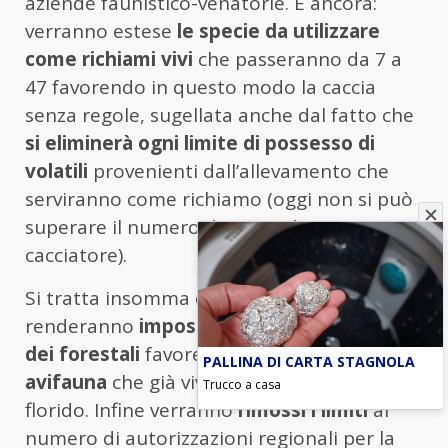
aziende faunistico-venatorie. E ancora:
verranno estese
le specie da utilizzare
come richiami vivi
che passeranno da 7 a
47 favorendo in questo modo la caccia
senza regole, sugellata anche dal fatto che
si eliminerà
ogni limite di possesso di
volatili
provenienti dall’allevamento che
serviranno come richiamo (oggi non si può
superare il numero di 20 unità a
cacciatore).
Si tratta insomma di misure che
renderanno
impossibili i controlli da parte
dei forestali
favorendo il
traffico illecito di
PALLINA DI CARTA STAGNOLA
avifauna
che già vive un momento molto
Trucco a casa
florido. Infine verranno
rimossi i limiti
al
numero di autorizzazioni regionali per la