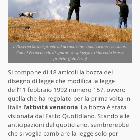
Il Governo Meloni pronto ad accontentare i suoi elettori-cacciatori.
Come? Permettendo di sparare in spiaggia e riducendo le aree
protette (foto Ansa)
Si compone di 18 articoli la bozza del
disegno di legge che modifica la legge
dell’11 febbraio 1992 numero 157, ovvero
quella che ha regolato per la prima volta in
Italia l’
attività venatoria
. La bozza è stata
visionata dal Fatto Quotidiano. Stando alle
anticipazioni del quotidiano, sembrerebbe
che si voglia cambiare la legge solo per