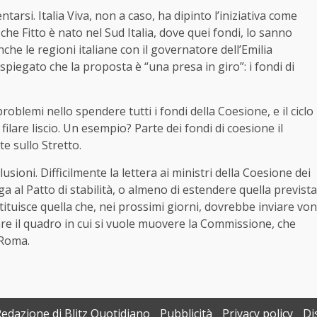
rsi. Italia Viva, non a caso, ha dipinto l’iniziativa come
che Fitto è nato nel Sud Italia, dove quei fondi, lo sanno
che le regioni italiane con il governatore dell’Emilia
iegato che la proposta è “una presa in giro”: i fondi di
oblemi nello spendere tutti i fondi della Coesione, e il ciclo
lare liscio. Un esempio? Parte dei fondi di coesione il
e sullo Stretto.
usioni. Difficilmente la lettera ai ministri della Coesione dei
ga al Patto di stabilità, o almeno di estendere quella prevista
ostituisce quella che, nei prossimi giorni, dovrebbe inviare von
are il quadro in cui si vuole muovere la Commissione, che
 Roma.
Redazione di Blitz Quotidiano
Pubblicità
Privacy policy
Di