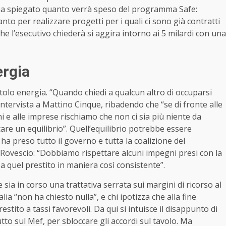
4 ha spiegato quanto verrà speso del programma Safe:
nto per realizzare progetti per i quali ci sono già contratti
che l’esecutivo chiederà si aggira intorno ai 5 milardi con una
ergia
pitolo energia. “Quando chiedi a qualcun altro di occuparsi
’intervista a Mattino Cinque, ribadendo che “se di fronte alle
ni e alle imprese rischiamo che non ci sia più niente da
are un equilibrio”. Quell’equilibrio potrebbe essere
ha preso tutto il governo e tutta la coalizione del
 Rovescio: “Dobbiamo rispettare alcuni impegni presi con la
quel prestito in maniera così consistente”.
 sia in corso una trattativa serrata sui margini di ricorso al
alia “non ha chiesto nulla”, e chi ipotizza che alla fine
restito a tassi favorevoli. Da qui si intuisce il disappunto di
tto sul Mef, per sbloccare gli accordi sul tavolo. Ma