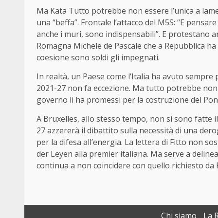
Ma Kata Tutto potrebbe non essere l’unica a lamenta
una “beffa”. Frontale l’attacco del M5S: “E pensare 
anche i muri, sono indispensabili”. E protestano an
Romagna Michele de Pascale che a Repubblica ha sp
coesione sono soldi gli impegnati.
In realtà, un Paese come l’Italia ha avuto sempre pr
2021-27 non fa eccezione. Ma tutto potrebbe non fi
governo li ha promessi per la costruzione del Pont
A Bruxelles, allo stesso tempo, non si sono fatte ill
27 azzererà il dibattito sulla necessità di una dero
per la difesa all’energia. La lettera di Fitto non s
der Leyen alla premier italiana. Ma serve a deline
continua a non coincidere con quello richiesto da
Chi siamo
La 