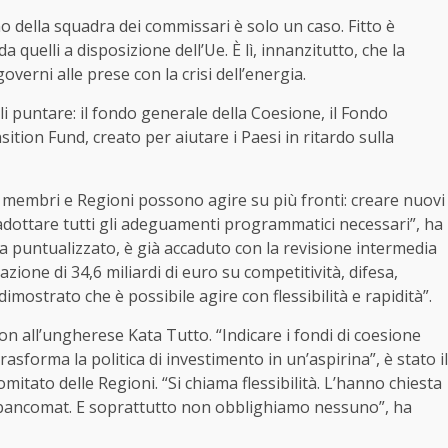
ano della squadra dei commissari è solo un caso. Fitto è
da quelli a disposizione dell’Ue. È lì, innanzitutto, che la
erni alle prese con la crisi dell’energia.
ali puntare: il fondo generale della Coesione, il Fondo
sition Fund, creato per aiutare i Paesi in ritardo sulla
tati membri e Regioni possono agire su più fronti: creare nuovi
 adottare tutti gli adeguamenti programmatici necessari”, ha
ha puntualizzato, è già accaduto con la revisione intermedia
zione di 34,6 miliardi di euro su competitività, difesa,
imostrato che è possibile agire con flessibilità e rapidità”.
on all’ungherese Kata Tutto. “Indicare i fondi di coesione
forma la politica di investimento in un’aspirina”, è stato il
mitato delle Regioni. “Si chiama flessibilità. L’hanno chiesta
n bancomat. E soprattutto non obblighiamo nessuno”, ha