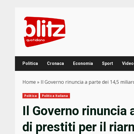
Skip
to
content
Politica
Cronaca
Economia
Sport
Video
Home
»
Il Governo rinuncia a parte dei 14,5 miliardi
Politica
Politica Italiana
Il Governo rinuncia a
di prestiti per il ria