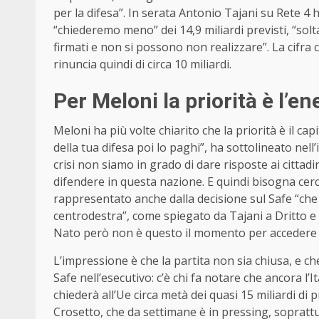
per la difesa”. In serata Antonio Tajani su Rete 
“chiederemo meno” dei 14,9 miliardi previsti, “solta
firmati e non si possono non realizzare”. La cifra 
rinuncia quindi di circa 10 miliardi.
Per Meloni la priorità è l’en
Meloni ha più volte chiarito che la priorità è il ca
della tua difesa poi lo paghi”, ha sottolineato nell
crisi non siamo in grado di dare risposte ai cittadi
difendere in questa nazione. E quindi bisogna cerc
rappresentato anche dalla decisione sul Safe “che 
centrodestra”, come spiegato da Tajani a Dritto e
Nato però non è questo il momento per accedere a 
L’impressione è che la partita non sia chiusa, e che
Safe nell’esecutivo: c’è chi fa notare che ancora l’It
chiederà all’Ue circa metà dei quasi 15 miliardi di p
Crosetto, che da settimane è in pressing, soprattu