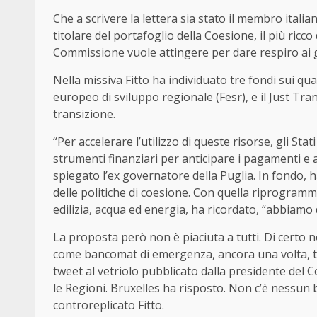
Che a scrivere la lettera sia stato il membro itali
titolare del portafoglio della Coesione, il più ricco 
Commissione vuole attingere per dare respiro ai gov
Nella missiva Fitto ha individuato tre fondi sui qu
europeo di sviluppo regionale (Fesr), e il Just Tran
transizione.
“Per accelerare l’utilizzo di queste risorse, gli S
strumenti finanziari per anticipare i pagamenti e
spiegato l’ex governatore della Puglia. In fondo, 
delle politiche di coesione. Con quella riprogramma
edilizia, acqua ed energia, ha ricordato, “abbiamo d
La proposta però non è piaciuta a tutti. Di certo n
come bancomat di emergenza, ancora una volta, tras
tweet al vetriolo pubblicato dalla presidente del Co
le Regioni. Bruxelles ha risposto. Non c’è nessu
controreplicato Fitto.