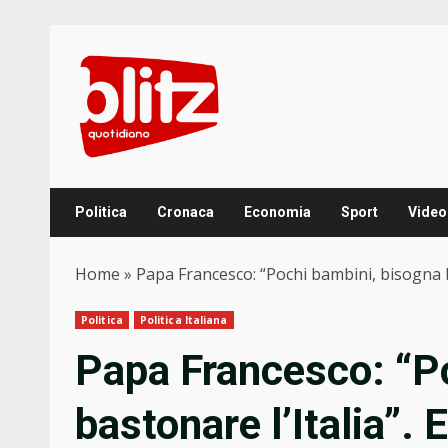
Skip
to
content
Politica
Cronaca
Economia
Sport
Video
Home
»
Papa Francesco: “Pochi bambini, bisogna ba
Politica
Politica Italiana
Papa Francesco: “P
bastonare l’Italia”.