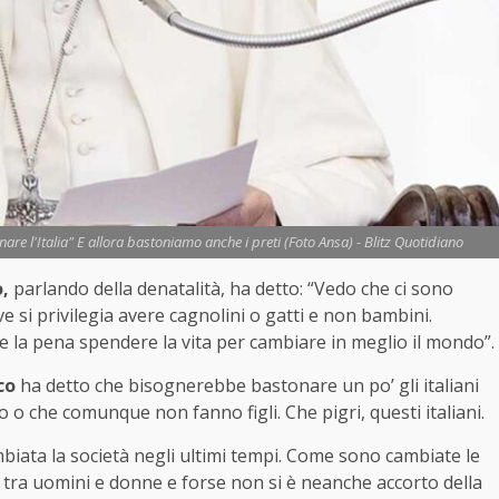
are l'Italia" E allora bastoniamo anche i preti (Foto Ansa) - Blitz Quotidiano
,
parlando della denatalità, ha detto: “Vedo che ci sono
ve si privilegia avere cagnolini o gatti e non bambini.
e la pena spendere la vita per cambiare in meglio il mondo”.
co
ha detto che bisognerebbe bastonare un po’ gli italiani
o che comunque non fanno figli. Che pigri, questi italiani.
ata la società negli ultimi tempi. Come sono cambiate le
i tra uomini e donne e forse non si è neanche accorto della