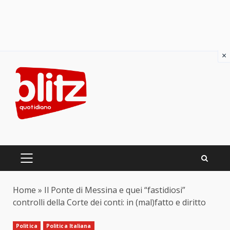
×
Skip
to
content
PRIMARY
MENU
Home
»
Il Ponte di Messina e quei “fastidiosi”
controlli della Corte dei conti: in (mal)fatto e diritto
Politica
Politica Italiana