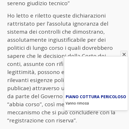
sereno giudizio tecnico”
Ho letto e riletto queste dichiarazioni
rattristato per l’assoluta ignoranza del
sistema dei controlli che dimostrano,
assolutamente ingiustificabile per dei
politici di lungo corso i quali dovrebbero
sapere che le decisioni della Corte dei
conti, assunte con rifiuto del visto di
legittimità, possono essere superate per
rilevanti esigenze politiche (salus rei
publicae) attraverso una esplicita richiesta
da parte del Governo che il provvedimento
PIANO COTTURA PERICOLOSO
“abbia corso”, così mettendo in moto un
Vanno rimossi
meccanismo che si può concludere con la
“registrazione con riserva”.