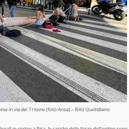
a in via del Tritone (foto Ansa) – Blitz Quotidiano
ceali in corteo a Pisa, le cariche delle forze dell’ordine sono