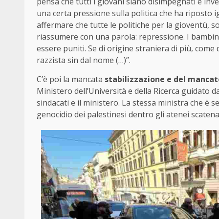
pensa che tutti i giovani siano disimpegnati e in
una certa pressione sulla politica che ha riposto i
affermare che tutte le politiche per la gioventù, 
riassumere con una parola: repressione. I bambini 
essere puniti. Se di origine straniera di più, come
razzista sin dal nome (…)”.
C’è poi la mancata
stabilizzazione e del mancato
Ministero dell’Università e della Ricerca guidato 
sindacati e il ministero. La stessa ministra che è s
genocidio dei palestinesi dentro gli atenei scaten