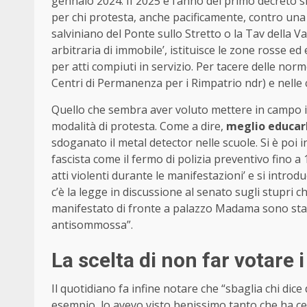
gennaio 2024. II 2025 è l’anno del primo decreto s
per chi protesta, anche pacificamente, contro una i
salviniano del Ponte sullo Stretto o la Tav della V
arbitraria di immobile’, istituisce le zone rosse ed 
per atti compiuti in servizio. Per tacere delle nor
Centri di Permanenza per i Rimpatrio ndr) e nelle c
Quello che sembra aver voluto mettere in campo i
modalità di protesta. Come a dire,
meglio educarl
sdoganato il metal detector nelle scuole. Si è poi
fascista come il fermo di polizia preventivo fino a
atti violenti durante le manifestazioni’ e si introdu
c’è la legge in discussione al senato sugli stupri
manifestato di fronte a palazzo Madama sono state
antisommossa”.
La scelta di non far votare 
Il quotidiano fa infine notare che “sbaglia chi dice 
esempio, lo avevo visto benissimo tanto che ha cer