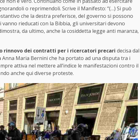
vece non è vero. Continuano come in passato ad esercitare
gnorandoli o reprimendoli. Scrive il Manifesto: “(…) Si può
sostantivo che la destra preferisce, del governo si possono
vanno rieducati con la Bibbia, gli universitari devono
 dimostra, da ultimo, anche la cosiddetta legge anti maranza,
 rinnovo dei contratti per i ricercatori precari
decisa dal
da Anna Maria Bernini che ha portato ad una disputa tra i
empre attiva nel mettere all’indice le manifestazioni contro il
ando anche qui diverse proteste.