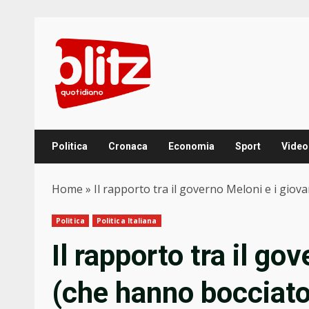
Skip
to
content
Politica
Cronaca
Economia
Sport
Video
Home
»
Il rapporto tra il governo Meloni e i giov
Politica
Politica Italiana
Il rapporto tra il go
(che hanno bocciato