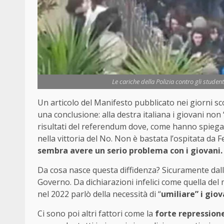
Le cariche della Polizia contro gli studen
Un articolo del Manifesto pubblicato nei giorni sc
una conclusione: alla destra italiana i giovani no
risultati del referendum dove, come hanno spiegato 
nella vittoria del No. Non è bastata l’ospitata da 
sembra avere un serio problema con i giovani.
Da cosa nasce questa diffidenza? Sicuramente dalle
Governo. Da dichiarazioni infelici come quella del 
nel 2022 parlò della necessità di “
umiliare” i giov
Ci sono poi altri fattori come la
forte repression