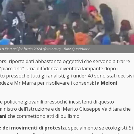
ti a Pisa nel febbraio 2024 (foto Ansa) - Blitz Quotidiano
orsi riporta dati abbastanza oggettivi che servono a trarre
n “piacciono”. Una diffidenza diventata lampante dopo i
pressoché tutti gli analisti, gli under 40 sono stati decisivi
Fedez e Mr Marra per risollevare i consensi:
la Meloni
 politiche giovanili pressoché inesistenti di questo
ministro dell’Istruzione e del Merito Giuseppe Valditara che
ani
che commettono atti di bullismo.
e dei movimenti di protesta
, specialmente se ecologisti. Si