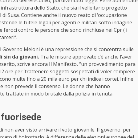
icurezza dell’esecutivo, poi diventato legge. Pene aumentate
nfrastruttura dello Stato, che sia il velleitario progetto
al di Susa. Contiene anche il nuovo reato di ‘occupazione
estende le tutele legali per agenti e militari sotto indagine
me feroci contro le persone che sono rinchiuse nei Cpr ( i
arceri”.
l Governo Meloni è una repressione che si concentra sulle
i sin da giovani.
Tra le misure approvate c’è anche l’aver
 inserito, scrive ancora Il Manifesto, “un provvedimento para
 12 ore per ‘trattenere soggetti sospettati di voler compiere
cono multe fino a 20 mila euro per chi indice i cortei. Infine,
 che non prevede il consenso. Le donne che hanno
 trattate in modo brutale dalla polizia in tenuta
i fuorisede
di non aver visto arrivare il voto giovanile. Il governo, per
cato di boicottarlo. A differenza delle elezioni europee del