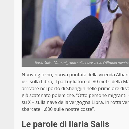
Ilaria Salis: "Otto migranti sulla nave verso l'Albania mentr
Nuovo giorno, nuova puntata della vicenda Albania.
ieri sulla Libra, il pattugliatore di 80 metri della
arrivare nel porto di Shengjin nelle prime ore di
già scatenato polemiche. “Otto persone migranti – s
su X – sulla nave della vergogna Libra, in rotta ve
sbarcate 1.600 sulle nostre coste”.
Le parole di Ilaria Salis