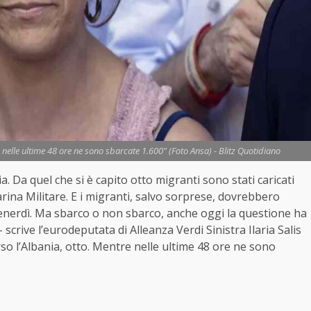
e nelle ultime 48 ore ne sono sbarcate 1.600" (Foto Ansa) - Blitz Quotidiano
 Da quel che si è capito otto migranti sono stati caricati
 Marina Militare. E i migranti, salvo sorprese, dovrebbero
 venerdì. Ma sbarco o non sbarco, anche oggi la questione ha
crive l’eurodeputata di Alleanza Verdi Sinistra Ilaria Salis
rso l’Albania, otto. Mentre nelle ultime 48 ore ne sono