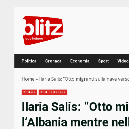
Skip
to
content
Politica
Cronaca
Economia
Sport
Video
Home
»
Ilaria Salis: “Otto migranti sulla nave ver
Politica
Politica Italiana
Ilaria Salis: “Otto m
l’Albania mentre nel