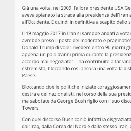
Già una volta, nel 2009, l’allora presidente USA 
aveva spianato la strada alla presidenza dell’Iran 
all’Occidente. E quindi in definitiva a scapito dello 
Il 19 maggio 2017 in Iran si sarebbe andati a vota
avrebbe preso il posto del moderato e pragmatico 
Donald Trump di voler rivedere entro 90 giorni gl
appena un paio d’anni prima durante la presidenz
accordo mai negoziato” – ha contribuito a far vinc
estremista, bloccando così ancora una volta la di
Paese.
Bloccando cioè le politiche iniziate coraggiosam
destra e dei nazionalisti, nel corso della sua presi
ma sabotate da George Bush figlio con il suo disco
Towers.
Con quel discorso Bush coniò infatti la disgrazia
dall’Iraq, dalla Corea del Nord e dallo stesso Iran,