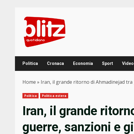
Skip
to
content
Politica
Cronaca
Economia
Sport
Video
Home
»
Iran, il grande ritorno di Ahmadinejad tra
Politica
Politica estera
Iran, il grande ritor
guerre, sanzioni e g