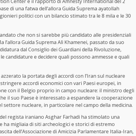
on Center e il rapporto di Amnesty International del 2
ase di una fatwa dell’allora Guida Suprema ayatollah
onieri politici con un bilancio stimato tra le 8 mila e le 30
andato che non si sarebbe più candidato alle presidenziali
 Ma l’allora Guida Suprema Alì Khamenei, passato da suo
didatura dal Consiglio dei Guardiani della Rivoluzione,
are le candidature e decidere quali possono ammesse e quali
azzerato la portata degli accordi con l’Iran sul nucleare
stringere accordi economici con vari Paesi europei, in
ione con il Belgio proprio in campo nucleare: il ministro degli
 che il suo Paese è interessato a espandere la cooperazione
del settore nucleare, in particolare nel campo della medicina.
io” del regista iraniano Asghar Farhadi ha stimolato una
 ha migliaia di siti archeologici e storici di estremo
 nascita dell’Associazione di Amicizia Parlamentare Italia-Iran,