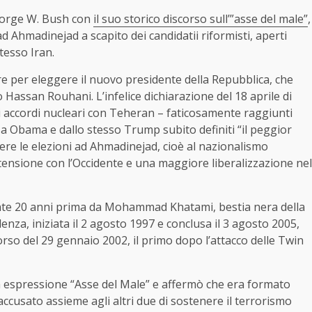
George W. Bush con
il suo storico discorso sull’”asse del male”
,
ad Ahmadinejad a scapito dei candidatii riformisti, aperti
stesso Iran.
re per eleggere il nuovo presidente della Repubblica, che
Hassan Rouhani. L’infelice dichiarazione del 18 aprile di
i accordi nucleari con Teheran – faticosamente raggiunti
a Obama e dallo stesso Trump subito definiti “il peggior
ere le elezioni ad Ahmadinejad, cioè al nazionalismo
stensione con l’Occidente e una maggiore liberalizzazione nel
ente 20 anni prima da Mohammad Khatami, bestia nera della
denza, iniziata il 2 agosto 1997 e conclusa il 3 agosto 2005,
rso del 29 gennaio 2002, il primo dopo l’attacco delle Twin
ta espressione “Asse del Male” e affermò che era formato
 accusato assieme agli altri due di sostenere il terrorismo