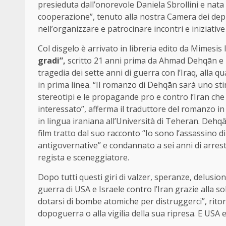
presieduta dall’onorevole Daniela Sbrollini e nata 
cooperazione”, tenuto alla nostra Camera dei depu
nell’organizzare e patrocinare incontri e iniziative 
Col disgelo è arrivato in libreria edito da Mimesi
gradi”,
scritto 21 anni prima da Ahmad Dehqān e 
tragedia dei sette anni di guerra con l’Iraq, all
in prima linea. “Il romanzo di Dehqān sarà uno st
stereotipi e le propagande pro e contro l’Iran che
interessato”, afferma il traduttore del romanzo in i
in lingua iraniana all’Università di Teheran. Dehqa
film tratto dal suo racconto “Io sono l’assassino di 
antigovernative” e condannato a sei anni di arresti d
regista e sceneggiatore.
Dopo tutti questi giri di valzer, speranze, delusioni
guerra di USA e Israele contro l’Iran grazie alla s
dotarsi di bombe atomiche per distruggerci”, rito
dopoguerra o alla vigilia della sua ripresa. E USA