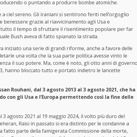
 producendo o puntando a produrre bombe atomiche.
ciel sereno. Gli iraniani si sentirono feriti nell’orgoglio
re benessere grazie al riavvicinamento agli Usa e
o tutto il tempo di sfruttare il risentimento popolare per far
uale Bush aveva di fatto spianato la strada.
 iniziato una serie di grandi riforme, anche a favore delle
etarle una volta che la sua parte politica avesse vinto le
ienza il suo potere. Ma, come è noto, gli otto anni di govern
, hanno bloccato tutto e portato indietro le lancette
an Rouhani, dal 3 agosto 2013 al 3 agosto 2021, che ha
rdo con gli Usa e l’Europa permettendo così la fine delle
al 3 agosto 2021 al 19 maggio 2024, il volto più duro del
eheran, Raisi in passato si era distinto per le condanne a
 ha fatto parte della famigerata Commissione della morte,