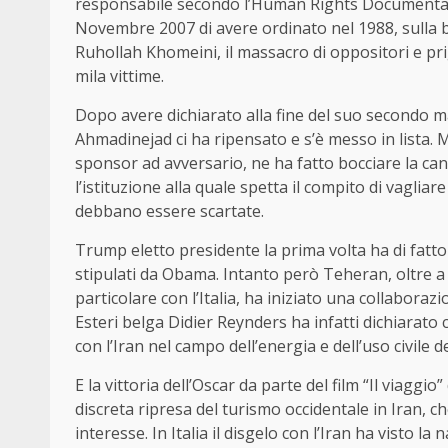
responsabile secondo l’Human Rights Documentati
Novembre 2007 di avere ordinato nel 1988, sulla b
Ruhollah Khomeini, il massacro di oppositori e prigi
mila vittime.
Dopo avere dichiarato alla fine del suo secondo m
Ahmadinejad ci ha ripensato e s’è messo in lista.
sponsor ad avversario, ne ha fatto bocciare la can
l’istituzione alla quale spetta il compito di vagli
debbano essere scartate.
Trump eletto presidente la prima volta ha di fatto 
stipulati da Obama. Intanto però Teheran, oltre a 
particolare con l’Italia, ha iniziato una collaboraz
Esteri belga Didier Reynders ha infatti dichiarato
con l’Iran nel campo dell’energia e dell’uso civile 
E la vittoria dell’Oscar da parte del film “Il viagg
discreta ripresa del turismo occidentale in Iran, che
interesse. In Italia il disgelo con l’Iran ha visto la