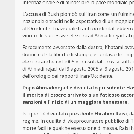
internazionale e di minacciare la pace mondiale
L’accusa di Bush piombò sull’Iran come un fulmine a 
nazionale e traditi nelle aspettative di un maggio
all’Occidente. I nazionalisti anti occidentali ebber
vincere le successive elezioni ad Ahmadinejad, al q
Ferocemente avversato dalla destra, Khatami aveva
donne e della libertà di stampa, e contava di compl
elezioni anche nel 2005 e consolidato così a suffic
di Ahmadinejad, dal 3 agosto 2005 al 3 agosto 2013
dell’orologio dei rapporti Iran/Occidente.
Dopo Ahmadinejad è diventato presidente Hass
il merito di essere arrivato a un faticoso acco
sanzioni e l’inizio di un maggiore benessere.
Poi però è diventato presidente
Ebrahim Raisi
, d
regime. In qualità di viceprocuratore pubblico di T
morte facili e qualche esecuzione di massa. Raisi