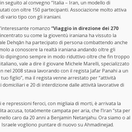
in seguito al convegno “Italia – Iran, un modello di
tati con oltre 150 partecipanti. Associazione molto attiva
di vario tipo con gli iraniani.
s l’interessante romanzo
“Viaggio in direzione dei 270
incentrato su come la gioventù iraniana ha vissuto la
a quale Dehqān ha partecipato di persona combattendo anche
imolo a conoscere la realtà iraniana andando oltre gli
 lo dipingono sempre in modo riduttivo oltre che fin troppo
taliano, vale a dire il giovane Michele Marelli, specializzato
̄n nel 2008 stava lavorando con il regista Jafar Panahi a un
tuo figlio”, ma il regista venne arrestato per “attività
omiciliari e 20 di interdizione dalle attività lavorative di
 e repressioni feroci, con migliaia di morti, è arrivata la
olita accusa, totaòmente campata per aria, che l’Iran “sta per
rnello caro da 20 anni a Benjamin Netanjahu. Ora siamo o al
 e Israele vogliono puntare di nuovo su Ahmadinejad.